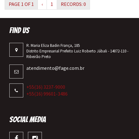
PAGE 1 OF 1
‹
1
RECORDS: 0
FIND US
R. Maria Eliza Badin França, 185
Distrito Empresarial Prefeito Luiz Roberto Jábali - 14072-110 -
Ribeirão Preto
atendimento@fage.com.br
+55(16) 3237-9000
+55(16) 99601-3486
SOCIAL MEDIA