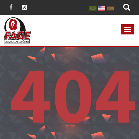
MEN
404