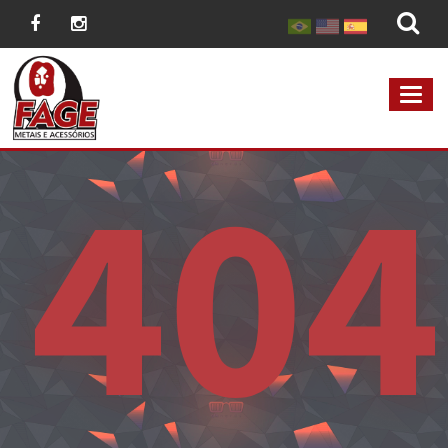
MEN
404